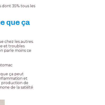
s dont 35% tous les
ce que ça
e chez les autres.
e et troubles
on parle moins ce
estomac
e que ça peut
inflammation et
a production de
mone de la satiété