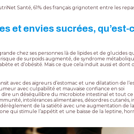
riNet Santé, 61% des français grignotent entre les repa
s et envies sucrées, qu’est-
rande chez ses personnes là de lipides et de glucides qu
 risque de surpoids augmenté, de syndrome métaboliqu
bète et d’obésité. Mais ce que cela induit aussi et dont 
nsit avec des aigreurs d’estomac et une dilatation de l’
humeur avec culpabilité et mauvaise confiance en soi
à dire un déséquilibre du microbiote intestinal et tout c
immunité, intolérances alimentaires, désordres cutanés, 
* dérèglement de la satiété avec une augmentation de l
ne qui stimule l’appétit et une baisse de la leptine, hor