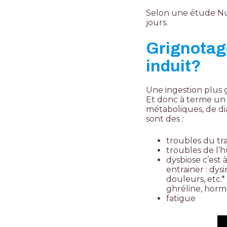
Selon une étude Nut
jours.
Grignotage
induit?
Une ingestion plus g
Et donc à terme un
métaboliques, de dia
sont des :
troubles du tra
troubles de l’
dysbiose
c’est 
entrainer : dys
douleurs, etc.
ghréline, hormo
fatigue