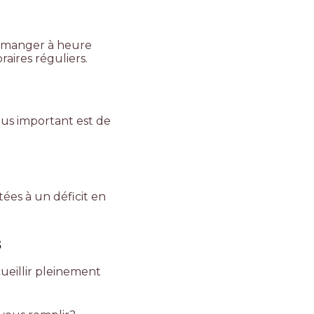
 manger à heure
aires réguliers.
plus important est de
ées à un déficit en
s
cueillir pleinement