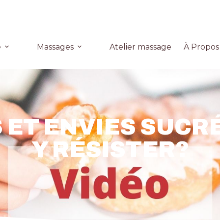
e
Massages
Atelier massage
À Propos
 ET ENVIES SUCR
Y RÉSISTER?