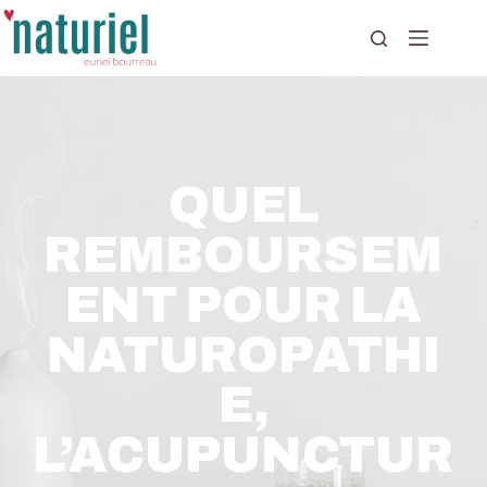
QUEL
REMBOURSEM
ENT POUR LA
NATUROPATHI
E,
L’ACUPUNCTUR