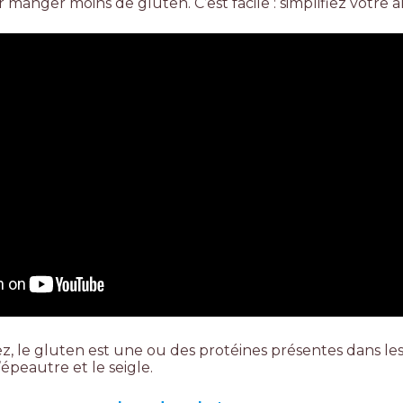
 manger moins de gluten. C’est facile : simplifiez votre a
, le gluten est une ou des protéines présentes dans le
 l’épeautre et le seigle.